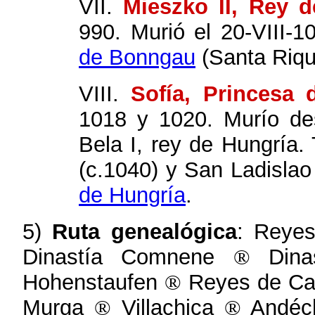
VII.
Mieszko II, Rey 
990. Murió el 20-VIII-
de Bonngau
(Santa Riqui
VIII.
Sofía, Princesa
1018 y 1020. Murío de
Bela I, rey de Hungría.
(c.1040) y San Ladislao
de Hungría
.
5)
Ruta genealógica
: Reyes
Dinastía Comnene
®
Dinas
Hohenstaufen
®
Reyes de Cas
Murga
®
Villachica
®
Andéc