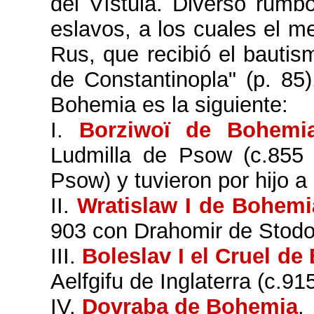
del Vístula. Diverso rumb
eslavos, a los cuales el me
Rus, que recibió el bauti
de Constantinopla" (p. 85
Bohemia es la siguiente:
I.
Borziwoï de Bohemi
Ludmilla de Psow (c.855 
Psow) y tuvieron por hijo a
II.
Wratislaw I de Bohemi
903 con Drahomir de Stodor 
III.
Boleslav I el Cruel d
Aelfgifu de Inglaterra (c.915
IV.
Dovraba de Bohemia
.