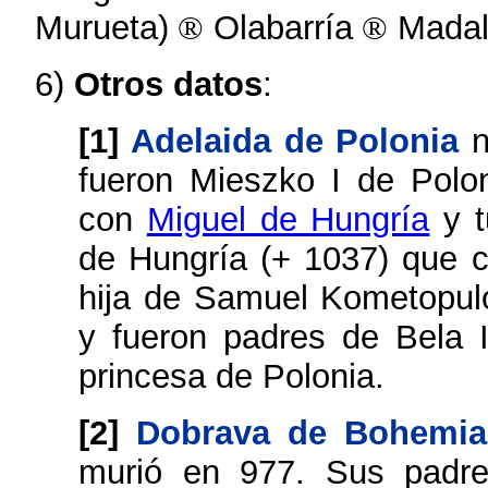
Murueta)
®
Olabarría
®
Madal
6)
Otros datos
:
[1]
Adelaida de Polonia
n
fueron Mieszko I de Polo
con
Miguel de Hungría
y t
de Hungría (+ 1037) que 
hija de Samuel Kometopulo
y fueron padres de Bela 
princesa de Polonia.
[2]
Dobrava de Bohemia
murió en 977. Sus padres